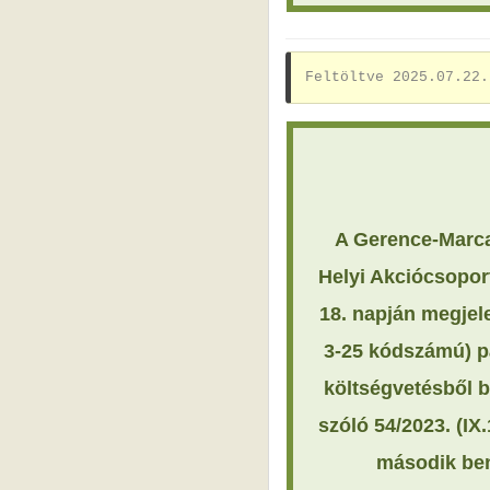
Feltöltve 2025.07.22.
A Gerence-Marca
Helyi Akciócsoport
18. napján megjel
3-25 kódszámú)
p
költségvetésből b
szóló 54/2023. (IX
második ben