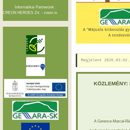
Informatikai Partnerünk :
CREON HEROES Zrt. - creon.io
Megjelent 2026.03.02.
KÖZLEMÉNY: K
A Gerence-Marcal-Ráb