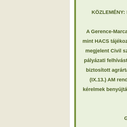
KÖZLEMÉNY: K
A Gerence-Marca
mint HACS tájékoz
megjelent Civil 
pályázati felhívá
biztosított agrá
(IX.13.) AM ren
kérelmek benyújtás
G