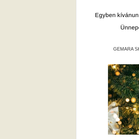
Egyben kívánunk
Ünnepe
GEMARA SK V