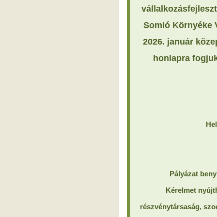
vállalkozásfejles
Somló Környéke Vi
2026. január köze
honlapra fogjuk 
Hel
Pályázat beny
Kérelmet nyújth
részvénytársaság, szoci