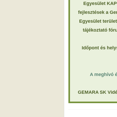
Egyesület KAP
fejlesztések a G
Egyesület terül
tájékoztató fór
Időpont és hely
A meghívó és
GEMARA SK Vidékf