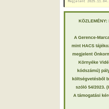
Megjelent 2025.11.04.
KÖZLEMÉNY: K
A Gerence-Marca
mint HACS tájékoz
megjelent Önkorm
Környéke Vidék
kódszámú) pályá
költségvetésből b
szóló 54/2023. (
A támogatási kére