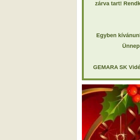
zárva tart! Rend
Egyben kívánunk
Ünnep
GEMARA SK Vidékf