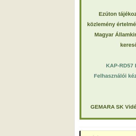
Ezúton tájékoz
közlemény értelméb
Magyar Államkin
kereső
KAP-RD57 LE
Felhasználói ké
GEMARA SK Vidékf